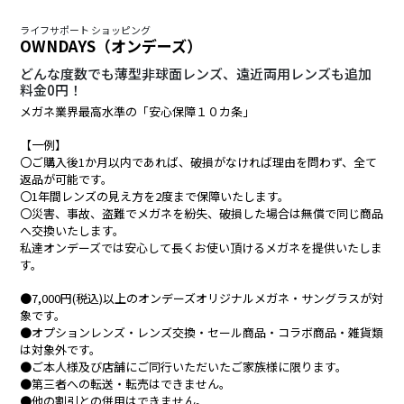
ライフサポート ショッピング
OWNDAYS（オンデーズ）
どんな度数でも薄型非球面レンズ、遠近両用レンズも追加
料金0円！
メガネ業界最高水準の「安心保障１０カ条」
【一例】
〇ご購入後1か月以内であれば、破損がなければ理由を問わず、全て
返品が可能です。
〇1年間レンズの見え方を2度まで保障いたします。
〇災害、事故、盗難でメガネを紛失、破損した場合は無償で同じ商品
へ交換いたします。
私達オンデーズでは安心して長くお使い頂けるメガネを提供いたしま
す。
●7,000円(税込)以上のオンデーズオリジナルメガネ・サングラスが対
象です。
●オプションレンズ・レンズ交換・セール商品・コラボ商品・雑貨類
は対象外です。
●ご本人様及び店舗にご同行いただいたご家族様に限ります。
●第三者への転送・転売はできません。
●他の割引との併用はできません。