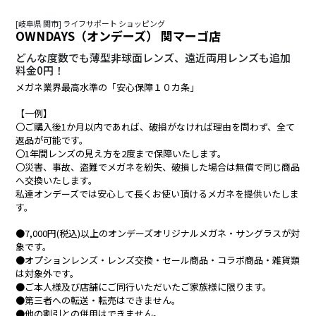
[岐阜県 関市] ライフサポート ショッピング
OWNDAYS（オンデーズ） 関マーゴ店
どんな度数でも薄型非球面レンズ、遠近両用レンズも追加
料金0円！
メガネ業界最高水準の「安心保障１０カ条」
【一例】
〇ご購入後1か月以内であれば、破損がなければ理由を問わず、全て
返品が可能です。
〇1年間レンズの見え方を2度まで保障いたします。
〇災害、事故、盗難でメガネを紛失、破損した場合は無償で同じ商品
へ交換いたします。
私達オンデーズでは安心して長くお使い頂けるメガネを提供いたしま
す。
●7,000円(税込)以上のオンデーズオリジナルメガネ・サングラスが対
象です。
●オプションレンズ・レンズ交換・セール商品・コラボ商品・雑貨類
は対象外です。
●ご本人様及び店舗にご同行いただいたご家族様に限ります。
●第三者への転送・転売はできません。
●他の割引との併用はできません。