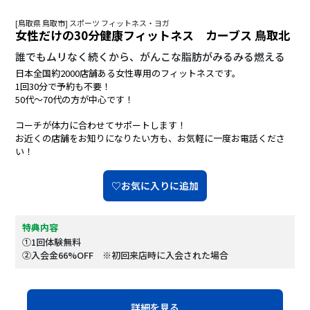
[鳥取県 鳥取市] スポーツ フィットネス・ヨガ
女性だけの30分健康フィットネス カーブス 鳥取北
誰でもムリなく続くから、がんこな脂肪がみるみる燃える
日本全国約2000店舗ある女性専用のフィットネスです。
1回30分で予約も不要！
50代～70代の方が中心です！
コーチが体力に合わせてサポートします！
お近くの店舗をお知りになりたい方も、お気軽に一度お電話くださ
い！
♡お気に入りに追加
特典内容
①1回体験無料
②入会金66%OFF ※初回来店時に入会された場合
詳細を見る