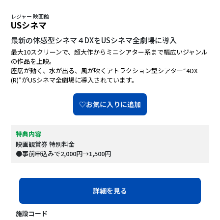
レジャー 映画館
USシネマ
最新の体感型シネマ４DXをUSシネマ全劇場に導入
最大10スクリーンで、超大作からミニシアター系まで幅広いジャンル
の作品を上映。
座席が動く、水が出る、風が吹くアトラクション型シアター“4DX
(R)”がUSシネマ全劇場に導入されています。
♡お気に入りに追加
特典内容
映画観賞券 特別料金
●事前申込みで2,000円→1,500円
詳細を見る
施設コード