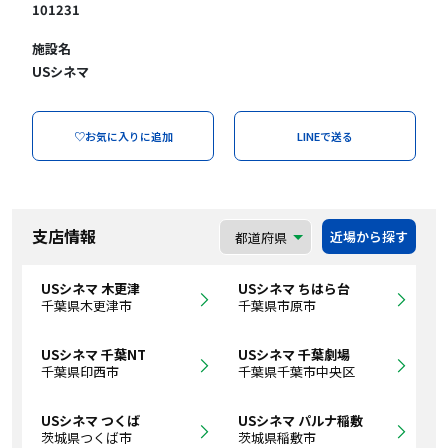
101231
施設名
USシネマ
♡お気に入りに追加
LINEで送る
支店情報
近場から探す
USシネマ 木更津
USシネマ ちはら台
千葉県木更津市
千葉県市原市
USシネマ 千葉NT
USシネマ 千葉劇場
千葉県印西市
千葉県千葉市中央区
USシネマ つくば
USシネマ パルナ稲敷
茨城県つくば市
茨城県稲敷市