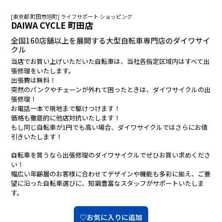
[東京都 町田市旭町] ライフサポート ショッピング
DAIWA CYCLE 町田店
全国160店舗以上を展開する大型自転車専門店のダイワサイ
クル
当店でお買い上げいただいた自転車は、当社各指定区域内はすべて出
張修理をいたします。
出張費は無料！
突然のパンクやチェーンが外れて困ったときは、ダイワサイクルの出
張修理！
お電話一本で現地まで駆けつけます！
価格も徹底的に他店対抗いたします！
もし同じ自転車が1円でも高い場合、ダイワサイクルではさらにお値
引きいたします！
自転車を買うなら出張修理のダイワサイクルでぜひお買い求めくださ
い！
幅広い年齢層のお客様に合わせてデザインや機能も多彩に揃え、ご要
望に沿った自転車選びに、知識豊富なスタッフがサポートいたしま
す。
♡お気に入りに追加