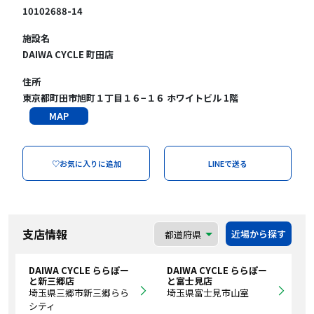
10102688-14
施設名
DAIWA CYCLE 町田店
住所
東京都町田市旭町１丁目１６−１６ ホワイトビル 1階
MAP
♡お気に入りに追加
LINEで送る
支店情報
近場から探す
DAIWA CYCLE ららぽー
DAIWA CYCLE ららぽー
と新三郷店
と富士見店
埼玉県三郷市新三郷らら
埼玉県富士見市山室
シティ