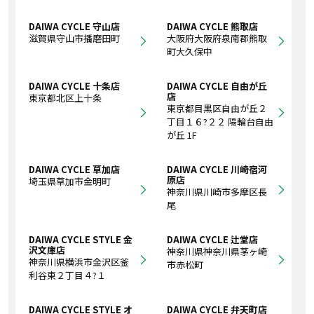
DAIWA CYCLE 守山店
DAIWA CYCLE 熊取店
滋賀県守山市播磨田町
大阪府大阪府泉南郡熊取
町大久保中
DAIWA CYCLE 十条店
DAIWA CYCLE 自由が丘
店
東京都北区上十条
東京都目黒区自由が丘２
丁目１６?２２ 陽輪台自由
が丘 1F
DAIWA CYCLE 草加店
DAIWA CYCLE 川崎宿河
原店
埼玉県草加市金明町
神奈川県川崎市多摩区長
尾
DAIWA CYCLE STYLE 金
DAIWA CYCLE 辻堂店
沢文庫店
神奈川県神奈川県茅ヶ崎
神奈川県横浜市金沢区釜
市赤松町
利谷東２丁目４?１
DAIWA CYCLE STYLE オ
DAIWA CYCLE 弁天町店