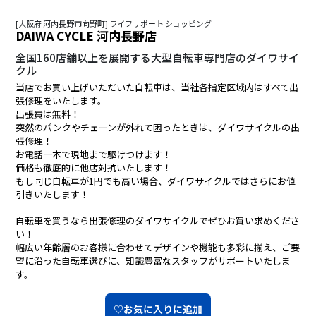
[大阪府 河内長野市向野町] ライフサポート ショッピング
DAIWA CYCLE 河内長野店
全国160店舗以上を展開する大型自転車専門店のダイワサイ
クル
当店でお買い上げいただいた自転車は、当社各指定区域内はすべて出
張修理をいたします。
出張費は無料！
突然のパンクやチェーンが外れて困ったときは、ダイワサイクルの出
張修理！
お電話一本で現地まで駆けつけます！
価格も徹底的に他店対抗いたします！
もし同じ自転車が1円でも高い場合、ダイワサイクルではさらにお値
引きいたします！
自転車を買うなら出張修理のダイワサイクルでぜひお買い求めくださ
い！
幅広い年齢層のお客様に合わせてデザインや機能も多彩に揃え、ご要
望に沿った自転車選びに、知識豊富なスタッフがサポートいたしま
す。
♡お気に入りに追加